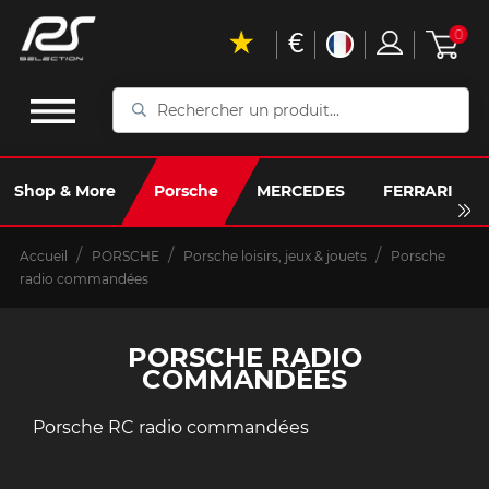
€
0
Rechercher
un
produit...
Shop & More
Porsche
MERCEDES
FERRARI
Accueil
PORSCHE
Porsche loisirs, jeux & jouets
Porsche
radio commandées
PORSCHE RADIO
COMMANDÉES
Porsche RC radio commandées