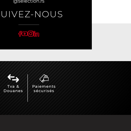
@selection.rs
SUIVEZ-NOUS
rburgring
Porsche Sebring
nsporteur
Décor diorama
Tva &
Paiements
che
Douanes
sécurisés