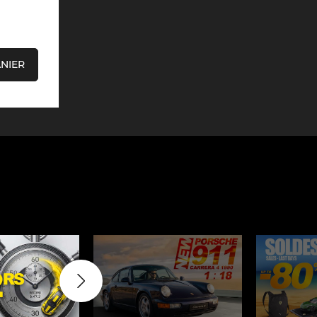
09, 910
Porsche 914, 916
ANIER
e 924
Porsche 928
e 956
Porsche 962