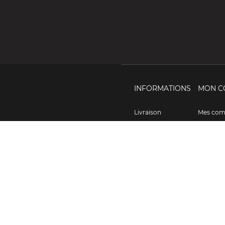
INFORMATIONS
MON C
Livraison
Mes co
Mentions légales
Mes avoi
Conditions
Mes adre
d'utilisation
Mes info
Paiement sécurisé
personne
Politique de
Mes bons
confidentialité
Notre magasin