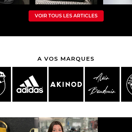
VOIR TOUS LES ARTICLES
e Boxster
Porsche Cayman
Porsche 
A VOS MARQUES
e Taycan /
Porsche Le Mans
Porsche Va
ssion E
des 24h 