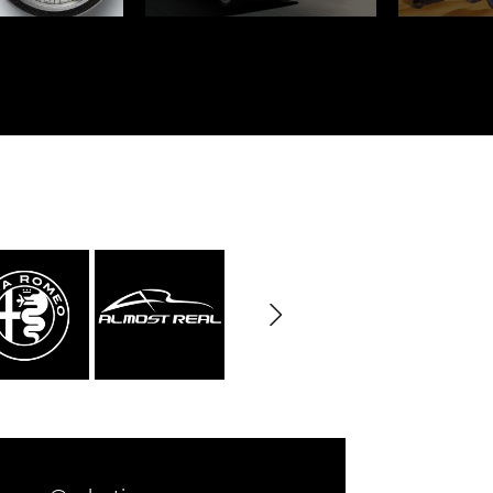
Cayenne
Porsche Macan
inqueurs
Porsche Daytona
du Mans