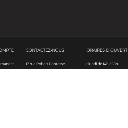
OMPTE
CONTACTEZ-NOUS
HORAIRES D'OUVERT
mmandes
17 rue Robert Fontesse
Le lundi de 14h à 18h
rs
70000 Vesoul
Du mardi au samedi, De 10
et de 14h à 18h
sses
France
Dimanche sur rendez-vou
rmations
Tel Showroom RS Selection : +33
lles
3 512 51 911
Formulaire de contact
 de réduction