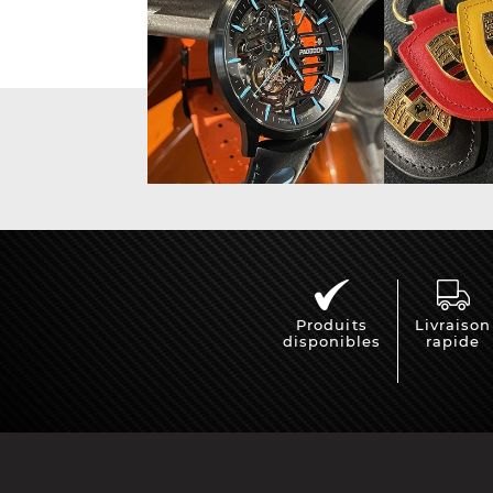
Porsche Vainqueurs
Pors
des 24h de Daytona
Porsche de rallye
Préparat
Produits
Livraison
disponibles
rapide