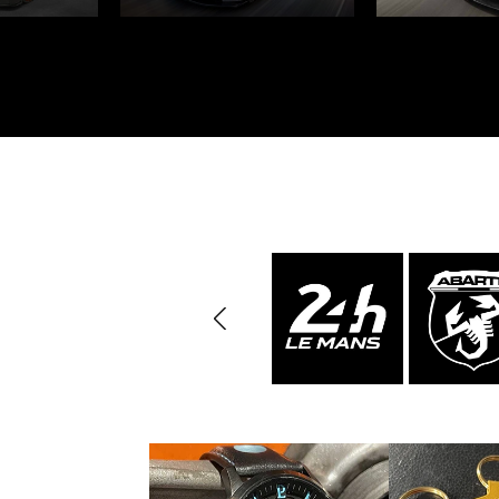
Porsche 963
Porsch
Porsche Panamera
Porsch
Mi