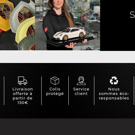
che Spa
Porsche Targa Florio
Porsche Nü
eurs Porsche
Autres Porsche
Camions tra
Livraison
Colis
Service
Nous
Pors
offerte à
protégé
client
sommes éco-
partir de
responsables
150€