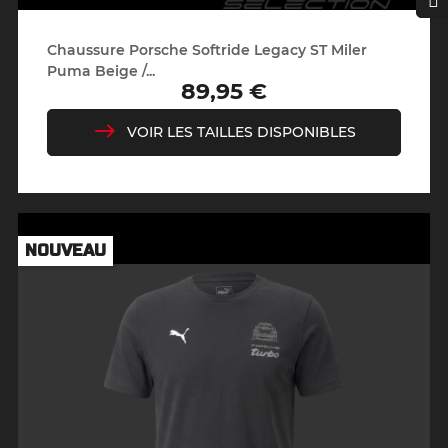
Chaussure Porsche Softride Legacy ST Miler
Puma Beige /...
89,95 €
Prix
VOIR LES TAILLES DISPONIBLES
NOUVEAU