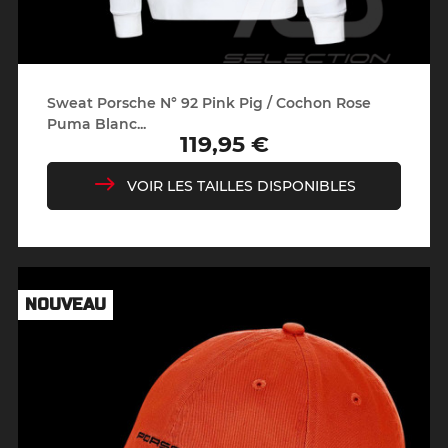
Sweat Porsche N° 92 Pink Pig / Cochon Rose
Puma Blanc...
119,95 €
Prix
VOIR LES TAILLES DISPONIBLES
NOUVEAU