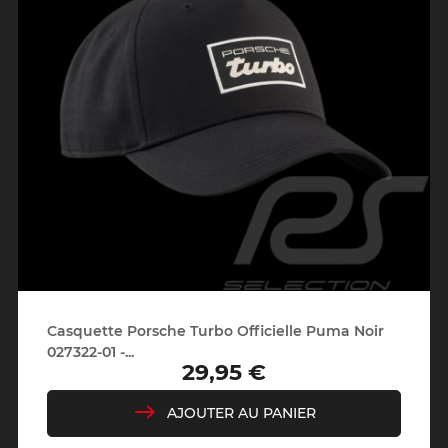
Casquette Porsche Turbo Officielle Puma Noir
027322-01 -...
29,95 €
Prix
AJOUTER AU PANIER