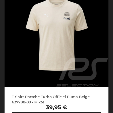
T-Shirt Porsche Turbo Officiel Puma Beige
637798-09 - Mixte
39,95 €
Prix