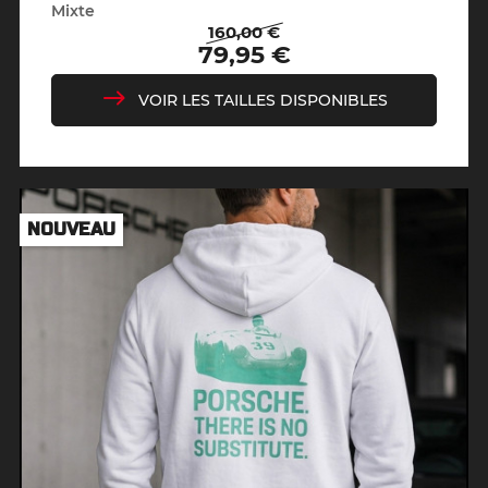
Mixte
160,00 €
Prix
Prix
79,95 €
de
base
VOIR LES TAILLES DISPONIBLES
NOUVEAU