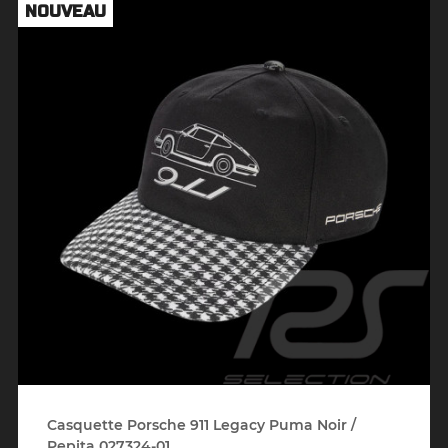
NOUVEAU
Casquette Porsche 911 Legacy Puma Noir /
Pepita 027324-01...