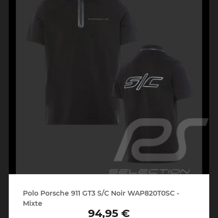
Polo Porsche 911 GT3 S/C Noir WAP820T0SC -
Mixte
94,95 €
Prix