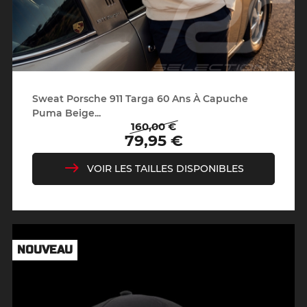
Sweat Porsche 911 Targa 60 Ans À Capuche
Puma Beige...
160,00 €
Prix
Prix
79,95 €
de
base
VOIR LES TAILLES DISPONIBLES
NOUVEAU