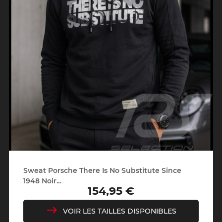
Sweat Porsche There Is No Substitute Since
1948 Noir...
154,95 €
Prix
VOIR LES TAILLES DISPONIBLES