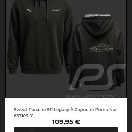
Sweat Porsche 911 Legacy À Capuche Puma Noir
637103-01 -...
109,95 €
Prix