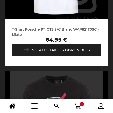
T-Shirt Porsche 911 GT3 S/C Blanc WAP821T0SC -
Mixte
64,95 €
Prix
VOIR LES TAILLES DISPONIBLES
0
