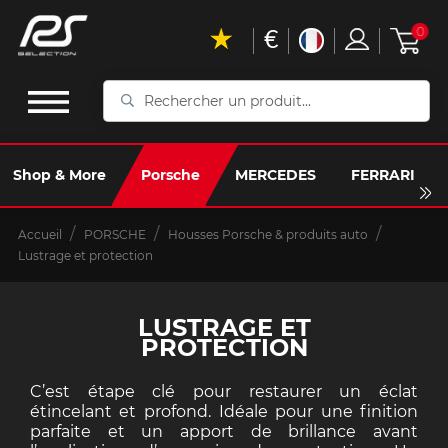
€
0
Rechercher
un
produit...
Shop & More
Porsche
MERCEDES
FERRARI
Accueil
PORSCHE
Housses Porsche & produits auto
Lustrage et protection
LUSTRAGE ET
PROTECTION
C’est étape clé pour restaurer un éclat
étincelant et profond. Idéale pour une finition
parfaite et un apport de brillance avant