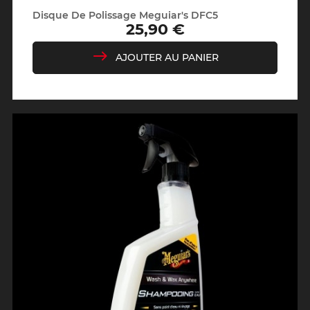
Disque De Polissage Meguiar's DFC5
25,90 €
Prix
AJOUTER AU PANIER