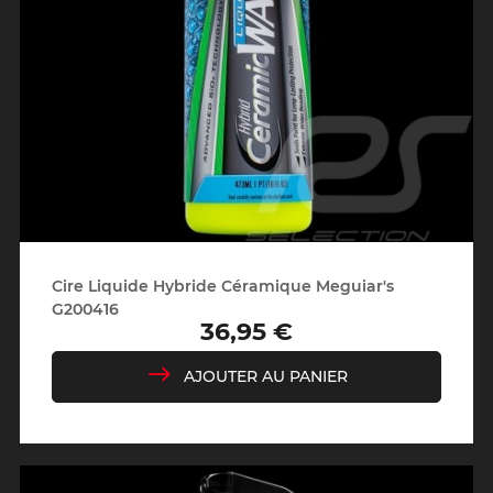
Cire Liquide Hybride Céramique Meguiar's
G200416
36,95 €
Prix
AJOUTER AU PANIER