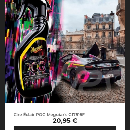
Cire Éclair POG Meguiar's G17516F
20,95 €
Prix