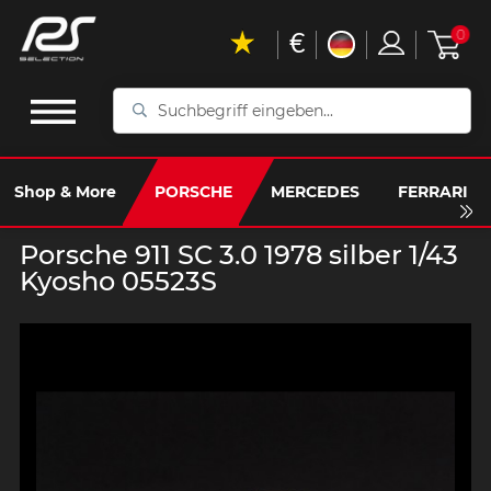
€
0
Suchbegriff
eingeben...
Shop & More
PORSCHE
MERCEDES
FERRARI
Porsche 911 SC 3.0 1978 silber 1/43
Kyosho 05523S