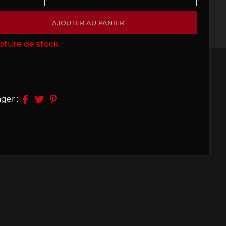
09, 910
Porsche 914, 916
AJOUTER AU PANIER
pture de stock
ger :
e 924
Porsche 928
e 956
Porsche 962