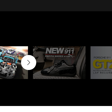
Cayenne
Porsche Macan
inqueurs
Porsche Daytona
du Mans