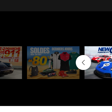
Porsche 963
Porsch
Porsche Panamera
Porsch
Mi