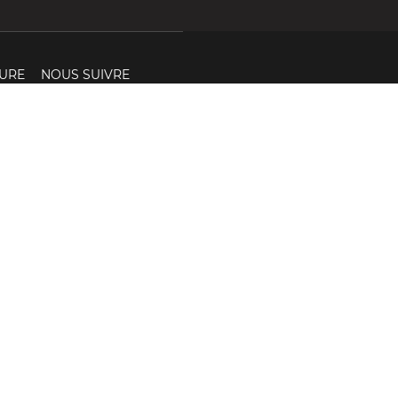
URE
NOUS SUIVRE
h à 12h
s
CHANGER PAYS
Création site internet BWA