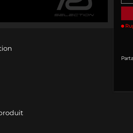
che 907
Porsche 908
Porsche 9
accessoires
rsche
Ru
tion
Parta
che 918
Porsche 919
Porsch
produit
che 935
Porsche 936
Porsch