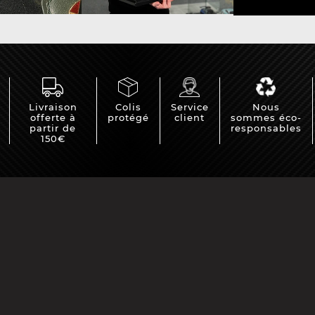
e Porsche
Tracteurs Porsche
iature
Livraison
Colis
Service
Nous
offerte à
protégé
client
sommes éco-
partir de
responsables
150€