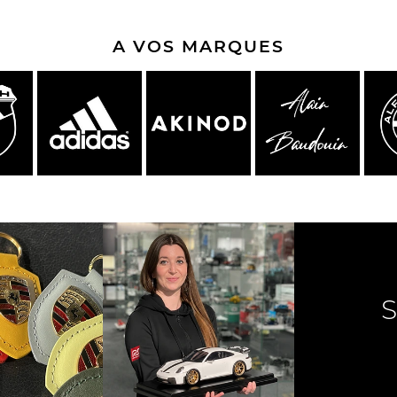
A VOS MARQUES
che Spa
Porsche Targa Florio
Porsche Nü
eurs Porsche
Autres Porsche
Camions tra
Pors