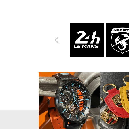
Porsche Vainqueurs
Pors
des 24h de Daytona
Porsche de rallye
Préparat