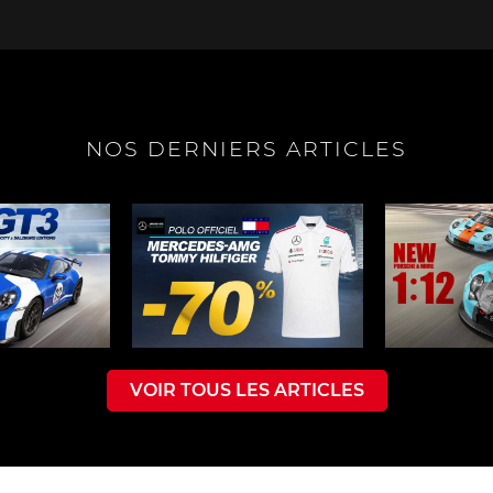
NOS DERNIERS ARTICLES
e Boxster
Porsche Cayman
Porsche 
e Taycan /
Porsche Le Mans
Porsche Va
ssion E
des 24h 
VOIR TOUS LES ARTICLES