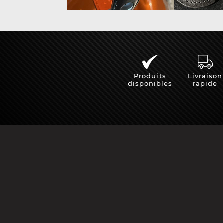
Vitrine pour
Casqu
miniatures
min
Produits
Livraison
disponibles
rapide