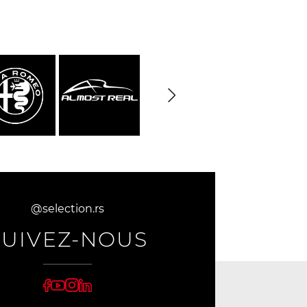
rburgring
Porsche Sebring
nsporteur
Décor diorama
che
@selection.rs
SUIVEZ-NOUS