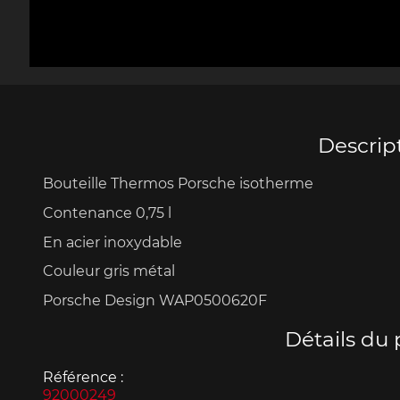
Porsche 906
Pors
Couteaux Design by
Autres 
F.A. Porsche
Po
Descrip
Bouteille Thermos Porsche isotherme
Porsche 917
Pors
Contenance 0,75 l
En acier inoxydable
Couleur gris métal
Porsche Design WAP0500620F
Détails du 
Porsche 934
Pors
Référence :
92000249