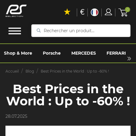
€
0
Rechercher
un
produit...
Shop & More
Porsche
MERCEDES
FERRARI
Accueil
Blog
Best Prices in the World : Up to -60% !
Best Prices in the
World : Up to -60% !
28.07.2025