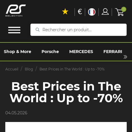
€
0
Rechercher
un
produit...
Shop & More
Porsche
MERCEDES
FERRARI
Accueil
Blog
Best Prices in The World : Up to -70%
Best Prices in The
World : Up to -70%
04.05.2026