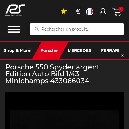
€
0
Rechercher
un
produit...
Shop & More
Porsche
MERCEDES
FERRARI
Porsche 550 Spyder argent
Edition Auto Bild 1/43
Minichamps 433066034