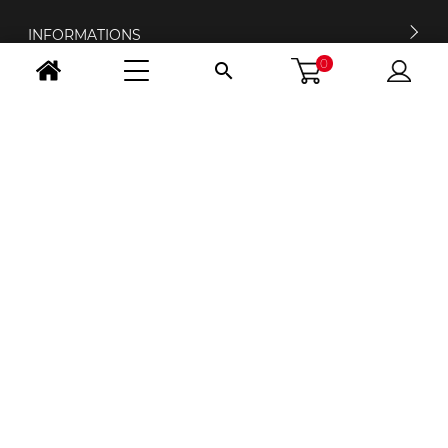
INFORMATIONS
0

MON COMPTE
CONTACTEZ-NOUS
HORAIRES D'OUVERTURE
NOUS SUIVRE
CHANGER PAYS