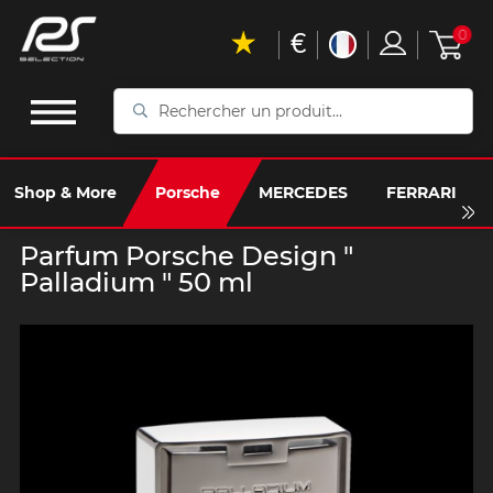
€
0
Rechercher
un
produit...
Shop & More
Porsche
MERCEDES
FERRARI
Parfum Porsche Design "
Palladium " 50 ml