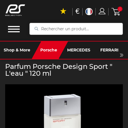
€
0
Rechercher
un
produit...
Shop & More
Porsche
MERCEDES
FERRARI
Parfum Porsche Design Sport "
L'eau " 120 ml