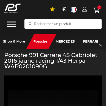
€
0
Rechercher
un
produit...
Shop & More
Porsche
MERCEDES
FERRARI
Porsche 991 Carrera 4S Cabriolet
2016 jaune racing 1/43 Herpa
WAP0201090G