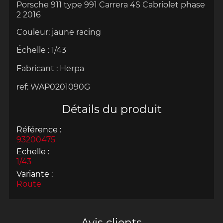
Porsche 911 type 991 Carrera 4S Cabriolet phase
2 2016
Couleur:
jaune
racing
Échelle
:
1/43
Fabricant :
Herpa
ref:
WAP0201090G
Détails du produit
Référence :
93200475
Echelle :
1/43
Variante :
Route
Avis clients