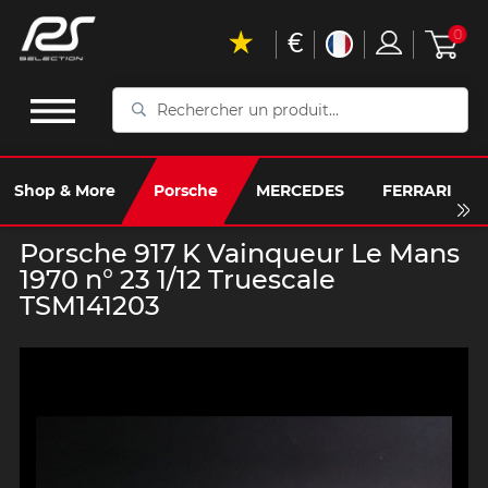
€
0
Rechercher
un
produit...
Shop & More
Porsche
MERCEDES
FERRARI
Porsche 917 K Vainqueur Le Mans
1970 n° 23 1/12 Truescale
TSM141203