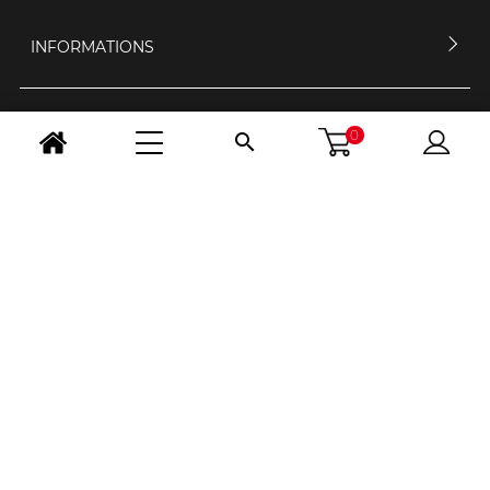
INFORMATIONS
MON COMPTE
0

CONTACTEZ-NOUS
HORAIRES D'OUVERTURE
NOUS SUIVRE
CHANGER PAYS