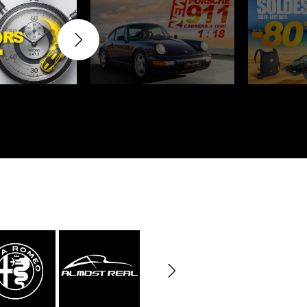
rburgring
Porsche Sebring
nsporteur
Décor diorama
che