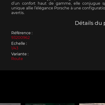
d’un confort haut de gamme, elle conjugue spo
unique allie l’élégance Porsche à une configurati
avertis.
Détails du 
Porsche 963
Porsch
Référence :
93200962
Echelle :
1/43
Variante :
Route
Porsche Panamera
Porsch
Mi