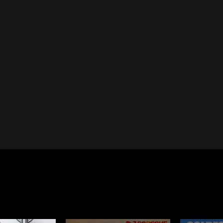
Cayenne
Porsche Macan
inqueurs
Porsche Daytona
du Mans