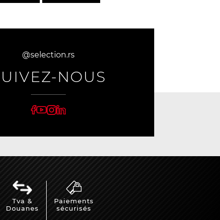
@selection.rs
SUIVEZ-NOUS
Tva &
Paiements
Douanes
sécurisés