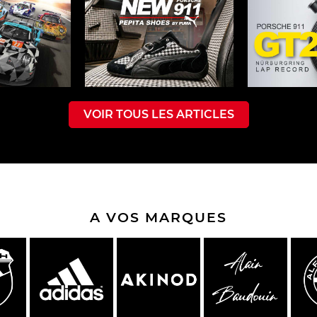
che Spa
Porsche Targa Florio
Porsche Nü
VOIR TOUS LES ARTICLES
eurs Porsche
Autres Porsche
Camions tra
Pors
A VOS MARQUES