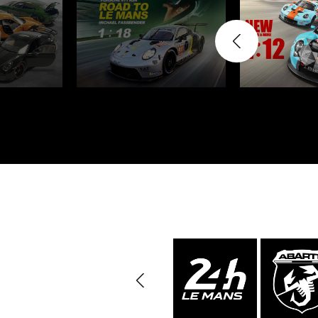
Porsche Vainqueurs
Pors
des 24h de Daytona
Porsche de rallye
Préparat