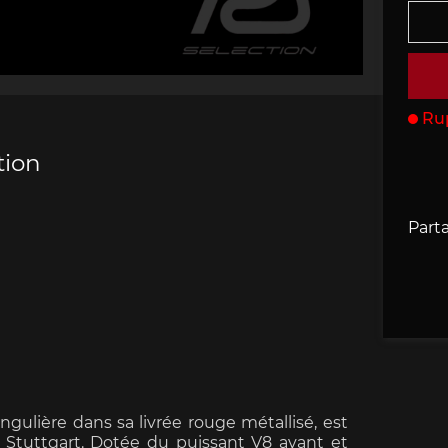
che 907
Porsche 908
Porsche 9
accessoires
rsche
Ru
tion
che 918
Porsche 919
Porsch
Parta
che 935
Porsche 936
Porsch
ngulière dans sa livrée rouge métallisé, est
 Stuttgart. Dotée du puissant V8 avant et