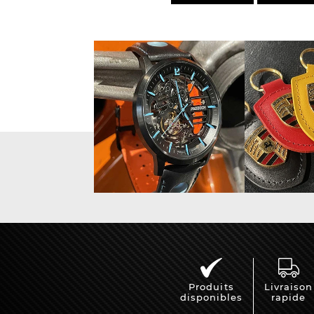
Vitrine pour
Casqu
miniatures
min
Produits
Livraison
disponibles
rapide