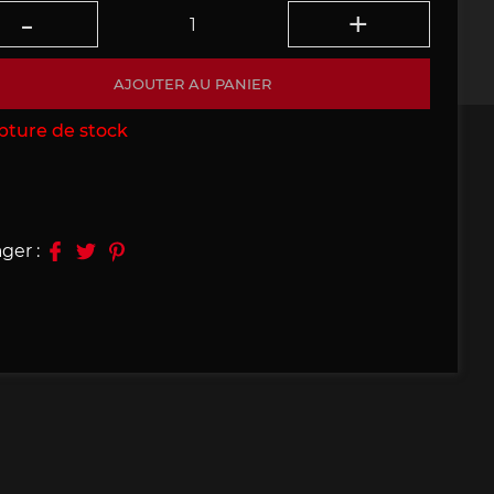
09, 910
Porsche 914, 916
AJOUTER AU PANIER
pture de stock
e 924
Porsche 928
ger :
e 956
Porsche 962