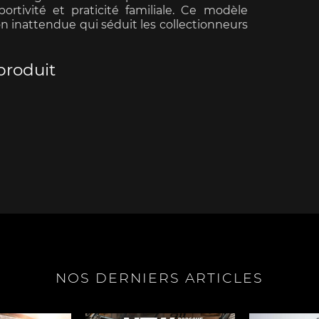
rtivité et praticité familiale. Ce modèle
on inattendue qui séduit les collectionneurs
produit
e Boxster
Porsche Cayman
Porsche 
e Taycan /
Porsche Le Mans
Porsche Va
ssion E
des 24h 
NOS DERNIERS ARTICLES