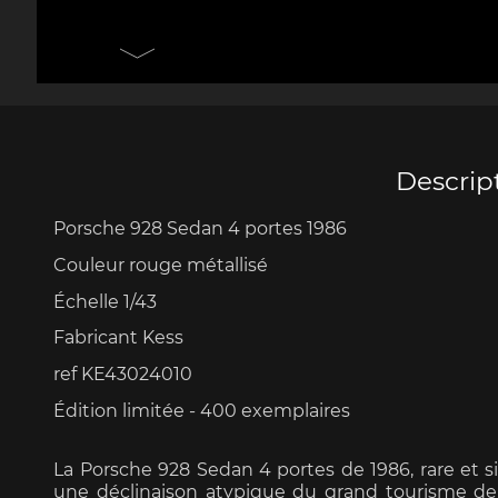
Porsche 906
Pors
Couteaux Design by
Autres 
F.A. Porsche
Po
Descrip
Porsche 928 Sedan 4 portes 1986
Porsche 917
Pors
Couleur rouge métallisé
Échelle 1/43
Fabricant Kess
ref KE43024010
Édition limitée - 4
00 exemplaires
Porsche 934
Pors
La Porsche 928 Sedan 4 portes de 1986, rare et si
une déclinaison atypique du grand tourisme de