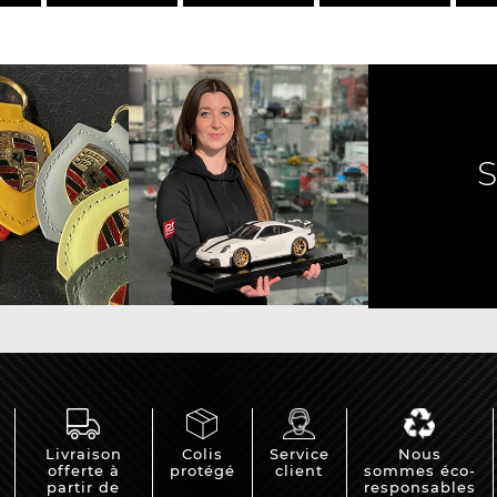
e Porsche
Tracteurs Porsche
iature
Livraison
Colis
Service
Nous
offerte à
protégé
client
sommes éco-
partir de
responsables