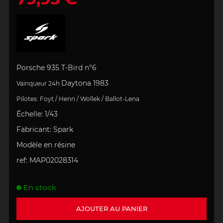
Porsche 935 T-Bird n°6
Daytona 1983
Vainqueur 24h
Pilotes:
Foyt / Henn / Wollek / Ballot-Lena
Échelle
:
1/43
Fabricant: S
park
Modèle en résine
ref:
MAP02028314
En stock
AJOUTER AU PANIER