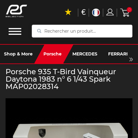
€
0
Rechercher
un
produit...
Shop & More
Porsche
MERCEDES
FERRARI
Porsche 935 T-Bird Vainqueur
Daytona 1983 n° 6 1/43 Spark
MAP02028314