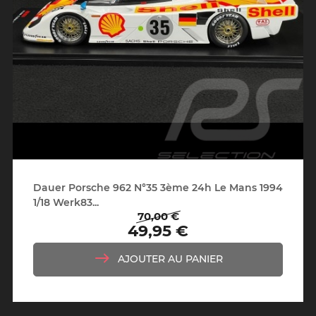
Dauer Porsche 962 N°35 3ème 24h Le Mans 1994
1/18 Werk83...
70,00 €
Prix
Prix
49,95 €
de
base
AJOUTER AU PANIER