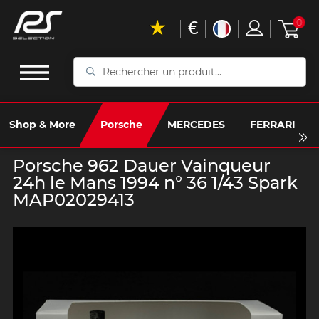
€
0
Rechercher
un
produit...
Shop & More
Porsche
MERCEDES
FERRARI
Porsche 962 Dauer Vainqueur
24h le Mans 1994 n° 36 1/43 Spark
MAP02029413