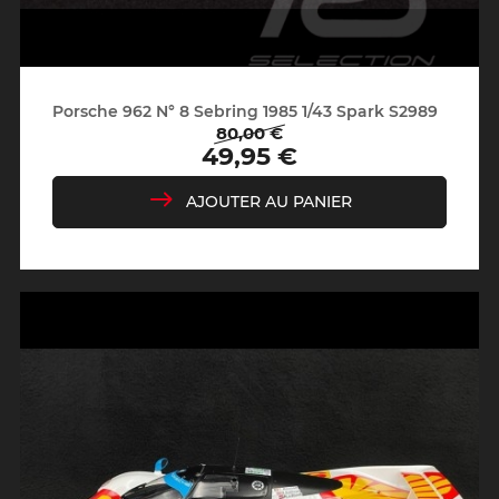
Porsche 962 N° 8 Sebring 1985 1/43 Spark S2989
80,00 €
Prix
Prix
49,95 €
de
base
AJOUTER AU PANIER