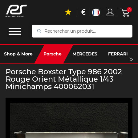
€
0
Rechercher
un
produit...
Shop & More
Porsche
MERCEDES
FERRARI
Porsche Boxster Type 986 2002
Rouge Orient Métallique 1/43
Minichamps 400062031