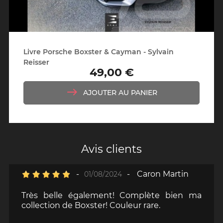
Livre Porsche Boxster & Cayman - Sylvain
Reisser
49,00 €
Prix
AJOUTER AU PANIER
Avis clients
-
-
Caron Martin
01/08/2024
Très belle également! Complète bien ma
collection de Boxster! Couleur rare.