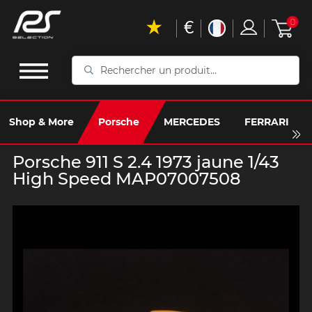
€
0
Rechercher
un
produit...
Shop & More
Porsche
MERCEDES
FERRARI
Porsche 911 S 2.4 1973 jaune 1/43
High Speed MAP07007508