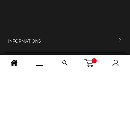
INFORMATIONS
0

MON COMPTE
CONTACTEZ-NOUS
HORAIRES D'OUVERTURE
NOUS SUIVRE