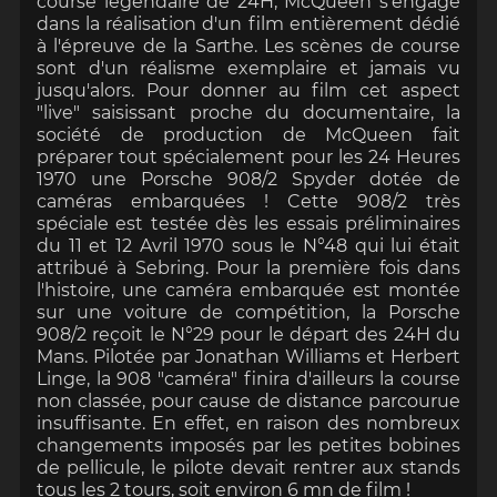
course légendaire de 24H, McQueen s'engage
dans la réalisation d'un film entièrement dédié
à l'épreuve de la Sarthe. Les scènes de course
sont d'un réalisme exemplaire et jamais vu
jusqu'alors. Pour donner au film cet aspect
"live" saisissant proche du documentaire, la
société de production de McQueen fait
préparer tout spécialement pour les 24 Heures
1970 une Porsche 908/2 Spyder dotée de
caméras embarquées ! Cette 908/2 très
spéciale est testée dès les essais préliminaires
du 11 et 12 Avril 1970 sous le N°48 qui lui était
attribué à Sebring. Pour la première fois dans
l'histoire, une caméra embarquée est montée
sur une voiture de compétition, la Porsche
908/2 reçoit le N°29 pour le départ des 24H du
Mans. Pilotée par Jonathan Williams et Herbert
Linge, la 908 "caméra" finira d'ailleurs la course
non classée, pour cause de distance parcourue
insuffisante. En effet, en raison des nombreux
changements imposés par les petites bobines
de pellicule, le pilote devait rentrer aux stands
tous les 2 tours, soit environ 6 mn de film !