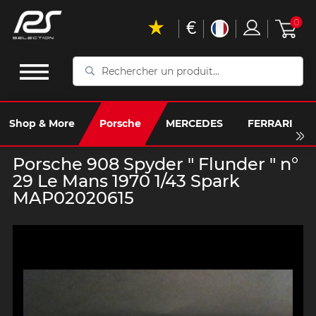
€
0
Rechercher
un
produit...
Shop & More
Porsche
MERCEDES
FERRARI
Porsche 908 Spyder " Flunder " n°
29 Le Mans 1970 1/43 Spark
MAP02020615