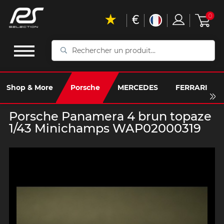
€
0
Rechercher
un
produit...
Shop & More
Porsche
MERCEDES
FERRARI
Porsche Panamera 4 brun topaze
1/43 Minichamps WAP02000319