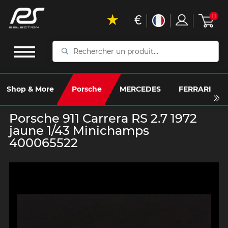
€
0
Rechercher
un
produit...
Shop & More
Porsche
MERCEDES
FERRARI
Porsche 911 Carrera RS 2.7 1972
jaune 1/43 Minichamps
400065522