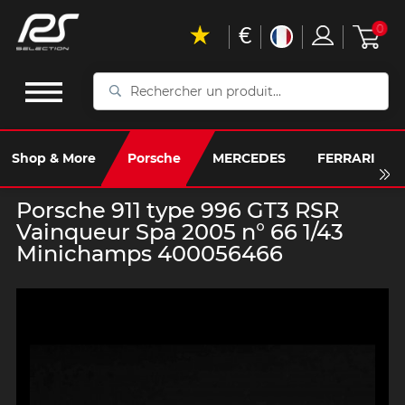
€
0
Rechercher
un
produit...
Shop & More
Porsche
MERCEDES
FERRARI
Porsche 911 type 996 GT3 RSR
Vainqueur Spa 2005 n° 66 1/43
Minichamps 400056466