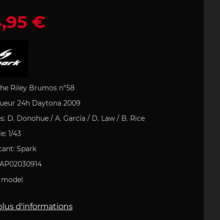
,95 €
s bureau
 produit
ulière
e Art
Stylo Porsche Design
Sac à dos Porsche
Uli Hack
 type 993
MARTINI
che
che
r
Porsche 911 type 996
Porsche DESIGN
 PORSCHE
Idées cadeau Porsche
F
he Riley Brumos n°58
ueur 24h Daytona 2009
s: D. Donohue / A. García / D. Law / B. Rice
field
Clement
e: 1/43
 et patchs
e 718
Casque pilote
Porsche 904
cant: Spark
che
MAP02030914
 model
plus d'informations