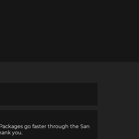
Cayenne
Porsche Macan
inqueurs
Porsche Daytona
du Mans
 Packages go faster through the San
Thank you.