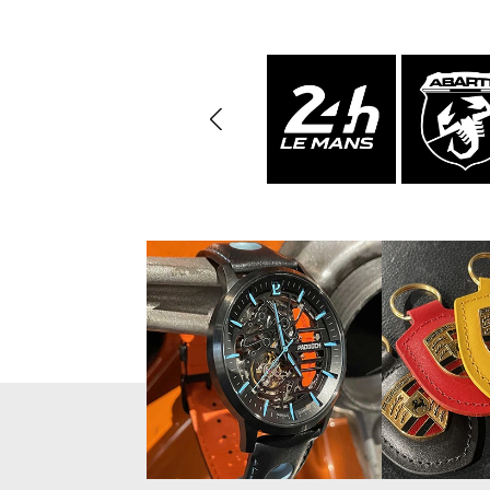
Vitrine pour
Casqu
miniatures
min