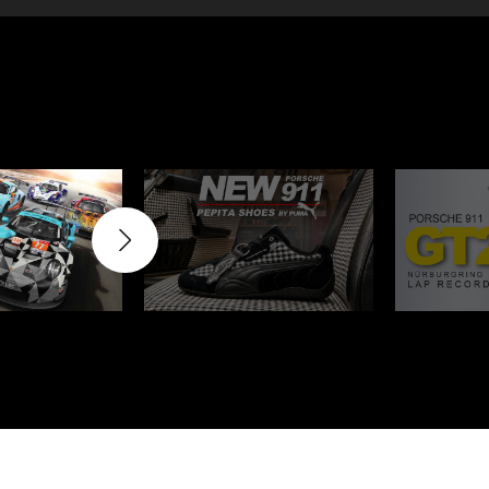
rburgring
Porsche Sebring
nsporteur
Décor diorama
che