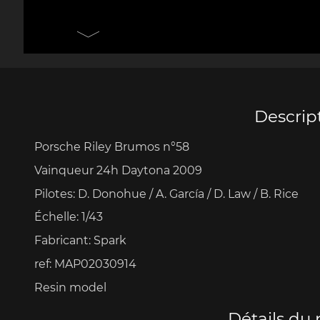
Porsche 906
Pors
Couteaux Design by
Autres 
F.A. Porsche
Po
Descrip
Porsche Riley Brumos n°58
Porsche 917
Pors
Vainqueur 24h Daytona 2009
Pilotes: D. Donohue / A. García / D. Law / B. Rice
Échelle: 1/43
Fabricant: Spark
ref: MAP02030914
Resin model
Porsche 934
Pors
Détails du 