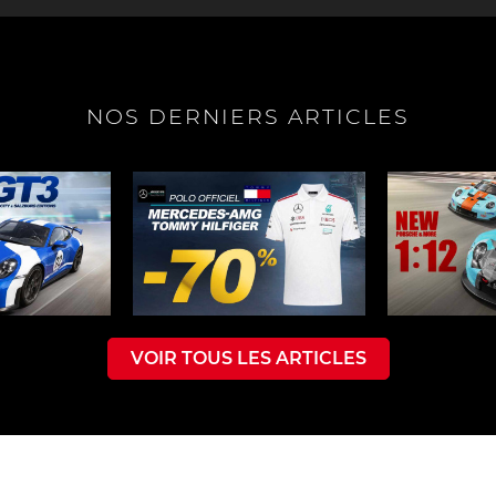
che Spa
Porsche Targa Florio
Porsche Nü
NOS DERNIERS ARTICLES
eurs Porsche
Autres Porsche
Camions tra
Pors
VOIR TOUS LES ARTICLES