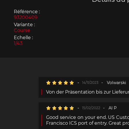
Référence :
93200409
Variante :
Course
Echelle :
Porsche 963
Porsch
1/43
-
-
Volwarski
14/11/2023
Von der Präsentation bis zur Lieferun
Porsche Panamera
Porsch
Mi
-
-
Al P
15/02/2022
Good service on your end. US Custo
Francisco ICS port of entry. Great pr