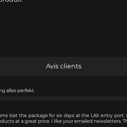
e Boxster
Porsche Cayman
Porsche 
Avis clients
g alles perfekt.
e Taycan /
Porsche Le Mans
Porsche Va
ssion E
des 24h 
ms lost the package for six days at the LAX entry port.
oducts at a great price. I like your emailed newsletters. 