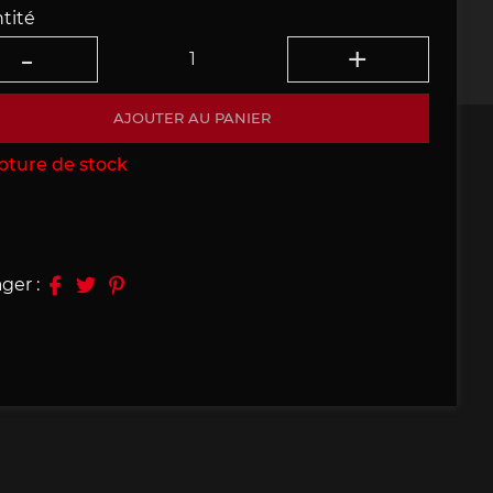
tité
09, 910
Porsche 914, 916
AJOUTER AU PANIER
pture de stock
e 924
Porsche 928
ger :
e 956
Porsche 962