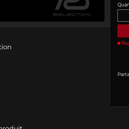
Quan
che 907
Porsche 908
Porsche 9
accessoires
rsche
Ru
tion
che 918
Porsche 919
Porsch
Parta
che 935
Porsche 936
Porsch
produit