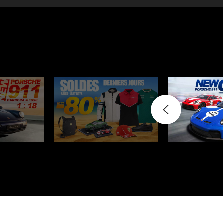
Porsche Vainqueurs
Pors
des 24h de Daytona
Porsche de rallye
Préparat