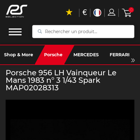
€
0
Rechercher
un
produit...
Shop & More
Porsche
MERCEDES
FERRARI
Porsche 956 LH Vainqueur Le
Mans 1983 n° 3 1/43 Spark
MAP02028313