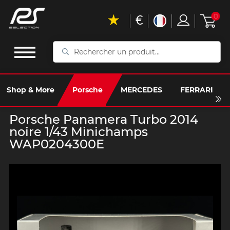
€
0
Rechercher
un
produit...
Shop & More
Porsche
MERCEDES
FERRARI
Porsche Panamera Turbo 2014
noire 1/43 Minichamps
WAP0204300E