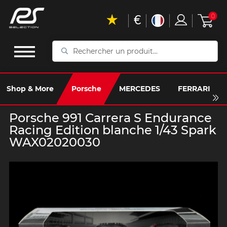
€
0
Rechercher
un
produit...
Shop & More
Porsche
MERCEDES
FERRARI
Porsche 991 Carrera S Endurance
Racing Edition blanche 1/43 Spark
WAX02020030