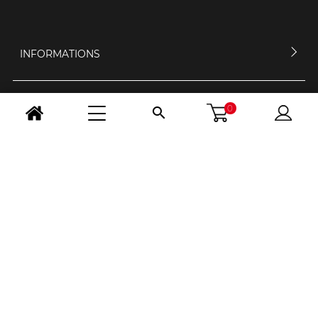
INFORMATIONS
MON COMPTE
0

CONTACTEZ-NOUS
HORAIRES D'OUVERTURE
NOUS SUIVRE