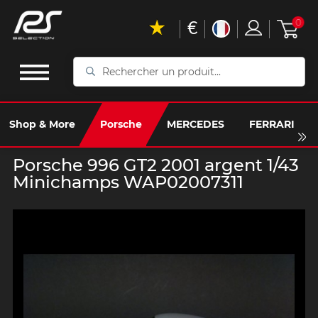
€
0
Rechercher
un
produit...
Shop & More
Porsche
MERCEDES
FERRARI
Porsche 996 GT2 2001 argent 1/43
Minichamps WAP02007311