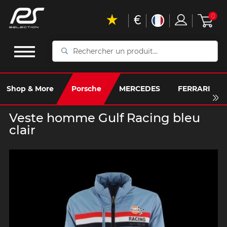
€
0
Rechercher
un
produit...
Shop & More
Porsche
MERCEDES
FERRARI
Veste homme Gulf Racing bleu
clair