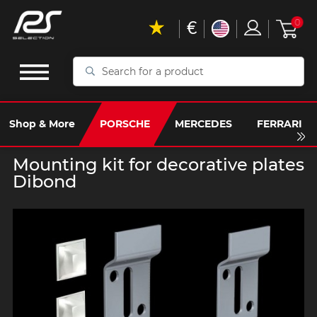
€
0
Search
for
a
product
Shop & More
PORSCHE
MERCEDES
FERRARI
Mounting kit for decorative plates
Dibond