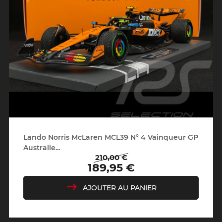
Lando Norris McLaren MCL39 N° 4 Vainqueur GP
Australie...
210,00 €
Prix
Prix
189,95 €
de
base
AJOUTER AU PANIER