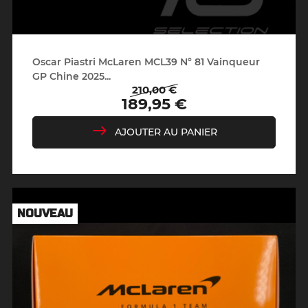
Oscar Piastri McLaren MCL39 N° 81 Vainqueur
GP Chine 2025...
210,00 €
Prix
Prix
189,95 €
de
base
AJOUTER AU PANIER
NOUVEAU