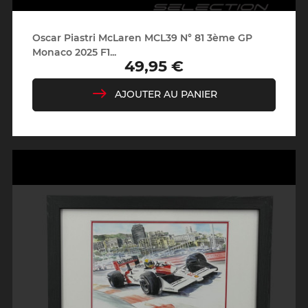
Oscar Piastri McLaren MCL39 N° 81 3ème GP
Monaco 2025 F1...
49,95 €
Prix
AJOUTER AU PANIER