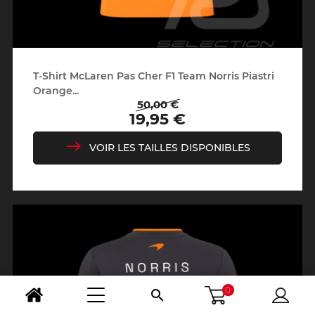
T-Shirt McLaren Pas Cher F1 Team Norris Piastri
Orange...
50,00 €
Prix
Prix
19,95 €
de
base
VOIR LES TAILLES DISPONIBLES
0
