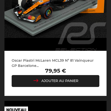
Oscar Piastri McLaren MCL39 N° 81 Vainqueur
GP Barcelone...
79,95 €
Prix
AJOUTER AU PANIER
NOUVEAU