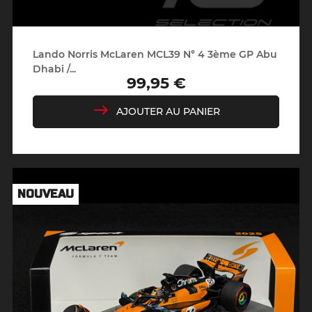
Lando Norris McLaren MCL39 N° 4 3ème GP Abu
Dhabi /...
99,95 €
Prix
AJOUTER AU PANIER
NOUVEAU