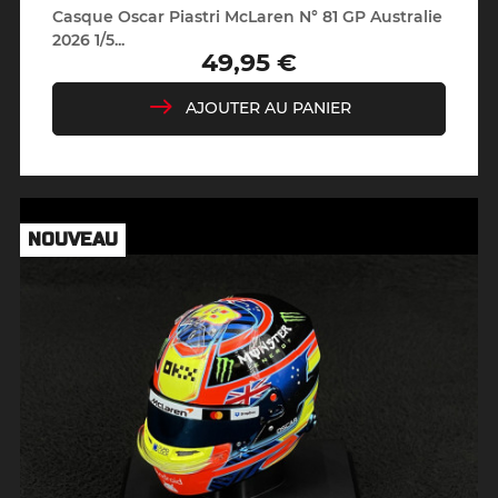
Casque Oscar Piastri McLaren N° 81 GP Australie
2026 1/5...
49,95 €
Prix
AJOUTER AU PANIER
NOUVEAU