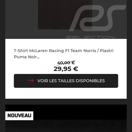
T-Shirt McLaren Racing F1 Team Norris / Piastri
Puma Noir...
40,00 €
Prix
Prix
29,95 €
de
base
VOIR LES TAILLES DISPONIBLES
NOUVEAU