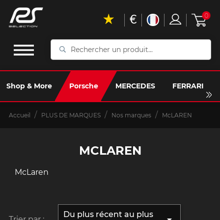
€
0
Rechercher
un
produit...
Shop & More
Porsche
MERCEDES
FERRARI
Accueil
PLUS DE MARQUES
Nos marques
McLAREN
MCLAREN
McLaren
Du plus récent au plus

Trier par :