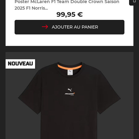
Poster McLaren F1 Team Double Crown Saison
2025 F1 Norris...
99,95 €
Prix
AJOUTER AU PANIER
NOUVEAU