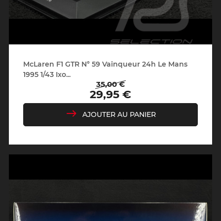
McLaren F1 GTR N° 59 Vainqueur 24h Le Mans
1995 1/43 Ixo...
35,00 €
Prix
Prix
29,95 €
de
base
AJOUTER AU PANIER