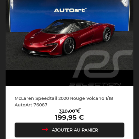
McLaren Speedtail 2020 Rouge Volcano 1/18
AutoArt 76087
320,00 €
Prix
Prix
199,95 €
de
base
AJOUTER AU PANIER