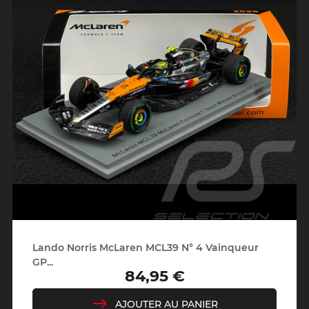
Lando Norris McLaren MCL39 N° 4 Vainqueur
GP...
84,95 €
Prix
AJOUTER AU PANIER