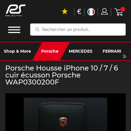
€
0
Rechercher
un
produit...
Shop & More
Porsche
MERCEDES
FERRARI
Porsche Housse iPhone 10 / 7 / 6
cuir écusson Porsche
WAP0300200F