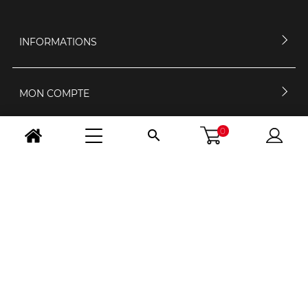
INFORMATIONS
MON COMPTE
0

CONTACTEZ-NOUS
HORAIRES D'OUVERTURE
NOUS SUIVRE
CHANGER PAYS