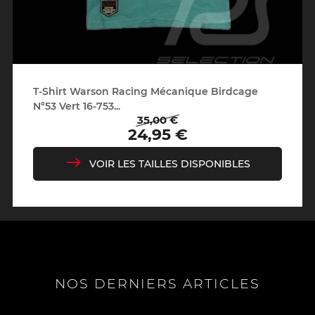
T-Shirt Warson Racing Mécanique Birdcage
N°53 Vert 16-753...
35,00 €
Prix
Prix
24,95 €
de
base
VOIR LES TAILLES DISPONIBLES
NOS DERNIERS ARTICLES