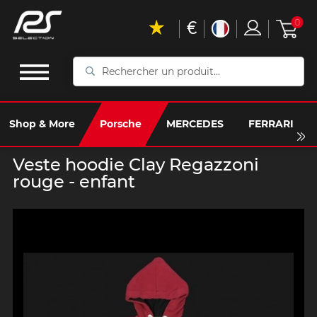
€
0
Rechercher
un
produit...
Shop & More
Porsche
MERCEDES
FERRARI
Veste hoodie Clay Regazzoni
rouge - enfant