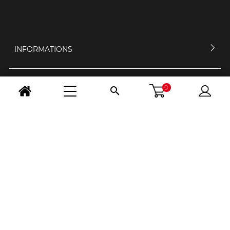
INFORMATIONS
0
MON COMPTE

CONTACTEZ-NOUS
HORAIRES D'OUVERTURE
NOUS SUIVRE