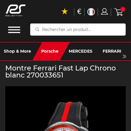
€
0
Rechercher
un
produit...
Shop & More
Porsche
MERCEDES
FERRARI
Montre Ferrari Fast Lap Chrono
blanc 270033651