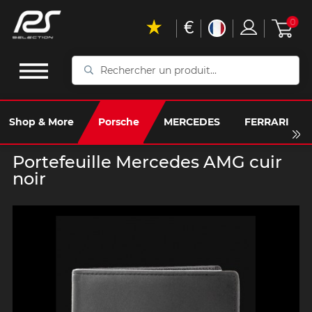
€
0
Rechercher
un
produit...
Shop & More
Porsche
MERCEDES
FERRARI
Portefeuille Mercedes AMG cuir
noir