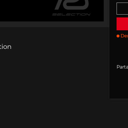
che 907
Porsche 908
Porsche 9
accessoires
rsche
Der
tion
che 918
Porsche 919
Porsch
Parta
che 935
Porsche 936
Porsch