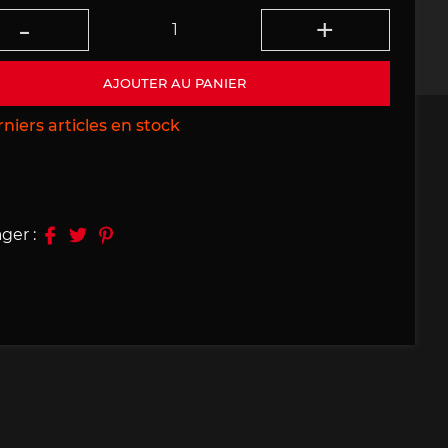
09, 910
Porsche 914, 916
AJOUTER AU PANIER
niers articles en stock
e 924
Porsche 928
ger :
e 956
Porsche 962