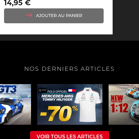
Prix
14,95 €
e Porsche
Tracteurs Porsche
AJOUTER AU PANIER
iature
NOS DERNIERS ARTICLES
VOIR TOUS LES ARTICLES