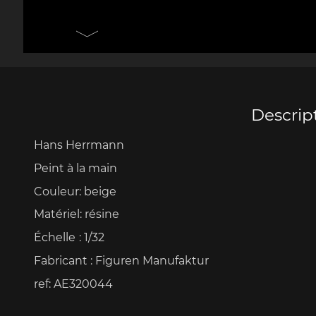
Porsche 906
Pors
Couteaux Design by
Autres 
F.A. Porsche
Po
Descrip
Hans Herrmann
Porsche 917
Pors
Peint à la main
Couleur: beige
Matériel: résine
Échelle
: 1/32
Fabricant : Figuren Manufaktur
ref: AE320044
Porsche 934
Pors