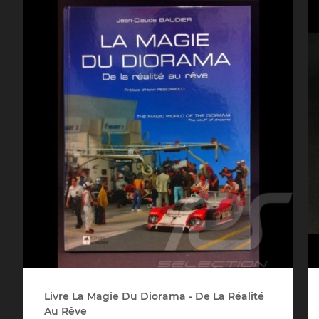
Porsche Vainqueurs
Pors
des 24h de Daytona
Porsche de rallye
Préparat
Livre La Magie Du Diorama - De La Réalité
Au Rêve