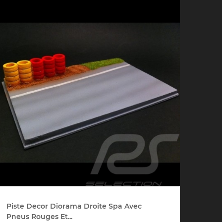
che Spa
Porsche Targa Florio
Porsche Nü
eurs Porsche
Autres Porsche
Camions tra
Pors
Piste Decor Diorama Droite Spa Avec
Pneus Rouges Et...