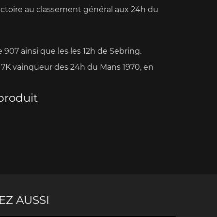
ctoire au classement général aux 24h du
 907 ainsi que les les 12h de Sebring.
17K vainqueur des 24h du Mans 1970, en
e Boxster
Porsche Cayman
Porsche 
produit
e Taycan /
Porsche Le Mans
Porsche Va
ssion E
des 24h 
EZ AUSSI