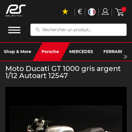
€
0
Rechercher
un
produit...
Shop & More
Porsche
MERCEDES
FERRARI
Moto Ducati GT 1000 gris argent
1/12 Autoart 12547