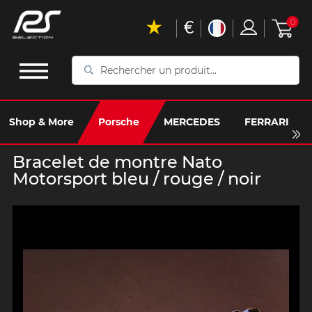
€
0
Rechercher
un
produit...
Shop & More
Porsche
MERCEDES
FERRARI
Bracelet de montre Nato
Motorsport bleu / rouge / noir