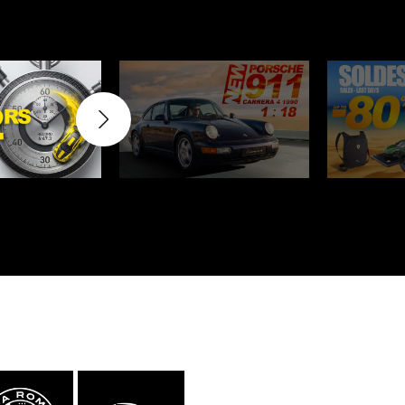
rburgring
Porsche Sebring
nsporteur
Décor diorama
che