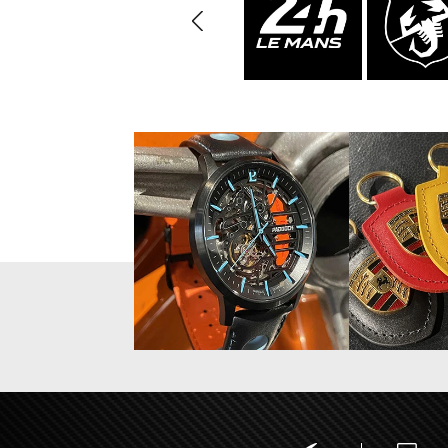
Vitrine pour
Casqu
miniatures
min