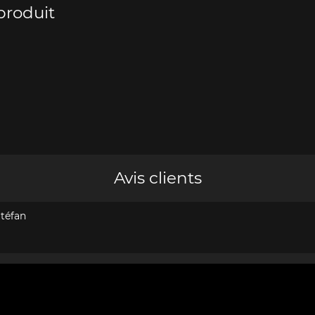
produit
e Boxster
Porsche Cayman
Porsche 
Avis clients
téfan
e Taycan /
Porsche Le Mans
Porsche Va
ssion E
des 24h 