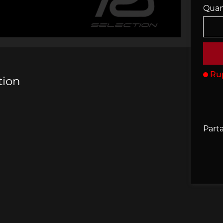
Quan
che 907
Porsche 908
Porsche 9
accessoires
rsche
Ru
tion
che 918
Porsche 919
Porsch
Parta
che 935
Porsche 936
Porsch