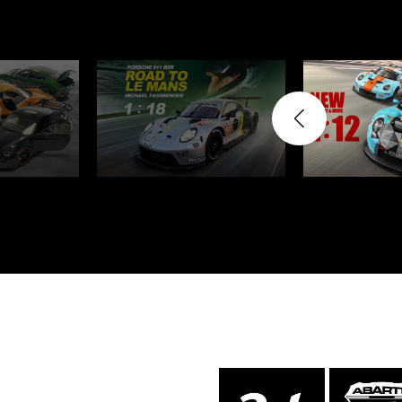
Porsche Vainqueurs
Pors
des 24h de Daytona
Porsche de rallye
Préparat