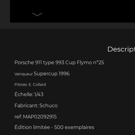
Porsche 906
Pors
Couteaux Design by
Autres 
F.A. Porsche
Po
Descrip
Porsche 911 type 993 Cup Flymo n°25
Porsche 917
Pors
Supercup 1996
Vainqueur
Pilotes: E. Collard
Échelle
:
1/43
Fabricant:
Schuco
ref:
MAP02092915
Porsche 934
Pors
Édition limitée - 500 exemplaires