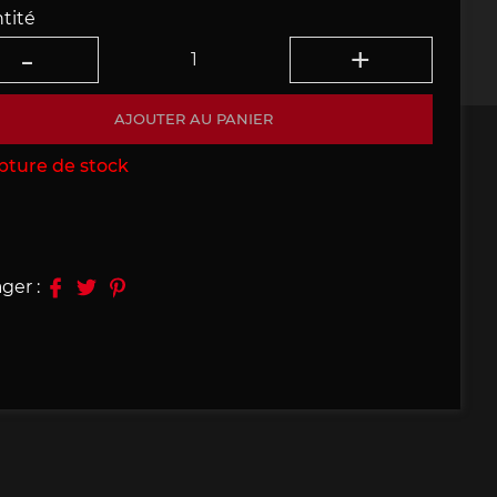
tité
09, 910
Porsche 914, 916
AJOUTER AU PANIER
pture de stock
e 924
Porsche 928
ger :
e 956
Porsche 962