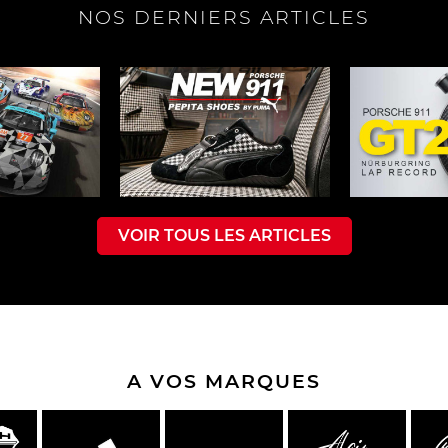
NOS DERNIERS ARTICLES
che Spa
Porsche Targa Florio
Porsche Nü
VOIR TOUS LES ARTICLES
eurs Porsche
Autres Porsche
Camions tra
Pors
A VOS MARQUES