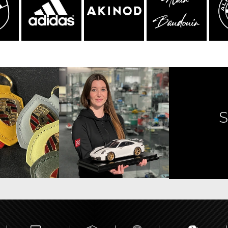
e Porsche
Tracteurs Porsche
iature