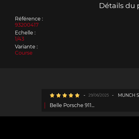
Détails du 
Référence :
93200417
Echelle :
1/43
Porsche 963
Porsch
Variante :
Course
-
-
MUNCH S
29/06/2025
Porsche Panamera
Porsch
Belle Porsche 911...
Mi