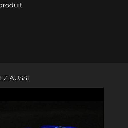
produit
e Boxster
Porsche Cayman
Porsche 
EZ AUSSI
e Taycan /
Porsche Le Mans
Porsche Va
ssion E
des 24h 