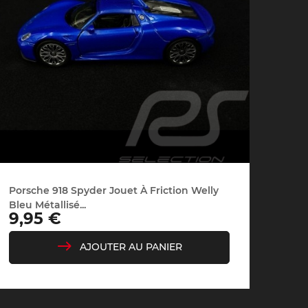
che Spa
Porsche Targa Florio
Porsche Nü
Porsche 918 Spyder Jouet À Friction Welly
eurs Porsche
Autres Porsche
Camions tra
Bleu Métallisé...
Pors
Prix
9,95 €
AJOUTER AU PANIER