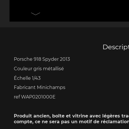
Porsche 906
Pors
Couteaux Design by
Autres 
F.A. Porsche
Po
Descrip
Porsche 918 Spyder 2013
Porsche 917
Pors
Couleur gris métallisé
Échelle
1/43
Fabricant Minichamps
ref WAP0201000E
Produit ancien, boîte et vitrine avec légères tra
Porsche 934
Pors
compte, ce ne sera pas un motif de réclamatio