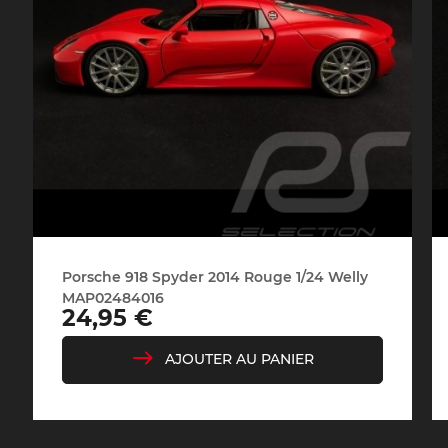
Porsche Vainqueurs
Pors
des 24h de Daytona
Porsche 918 Spyder 2014 Rouge 1/24 Welly
Porsche de rallye
Préparat
MAP02484016
Prix
24,95 €
AJOUTER AU PANIER