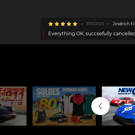
Vitrine pour
Casqu
miniatures
min
-
-
Jindrich Fi
31/10/2025
Everything OK, succsefully cancelle