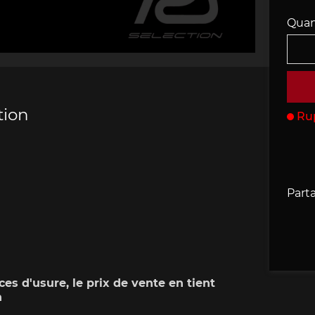
Quan
che 907
Porsche 908
Porsche 9
accessoires
rsche
tion
Ru
che 918
Porsche 919
Porsch
Parta
ces d'usure, le prix de vente en tient
che 935
Porsche 936
Porsch
n