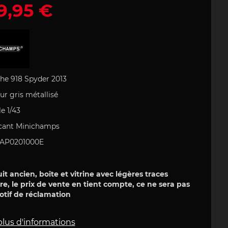
9,95 €
s bureau
 produit
ulière
e Art
Stylo Porsche Design
Sac à dos Porsche
Uli Hack
 type 993
MARTINI
che
che
r
Porsche 911 type 996
Porsche DESIGN
 PORSCHE
Idées cadeau Porsche
F
he 918 Spyder 2013
ur gris métallisé
le
1/43
cant Minichamps
field
Clement
WAP0201000E
 et patchs
e 718
Casque pilote
Porsche 904
che
it ancien, boîte et vitrine avec légères traces
re, le prix de vente en tient compte, ce ne sera pas
tif de réclamation
plus d'informations