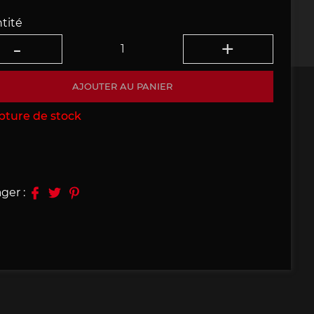
tité
09, 910
Porsche 914, 916
AJOUTER AU PANIER
pture de stock
e 924
Porsche 928
ger :
e 956
Porsche 962