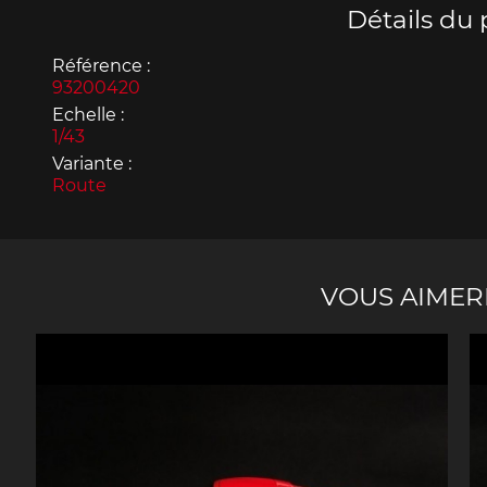
Détails du 
Référence :
93200420
Echelle :
1/43
Porsche 963
Porsch
Variante :
Route
VOUS AIMER
Porsche Panamera
Porsch
Mi