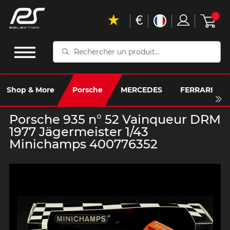
€
0
Rechercher
un
produit...
Shop & More
Porsche
MERCEDES
FERRARI
Porsche 935 n° 52 Vainqueur DRM
1977 Jägermeister 1/43
Minichamps 400776352