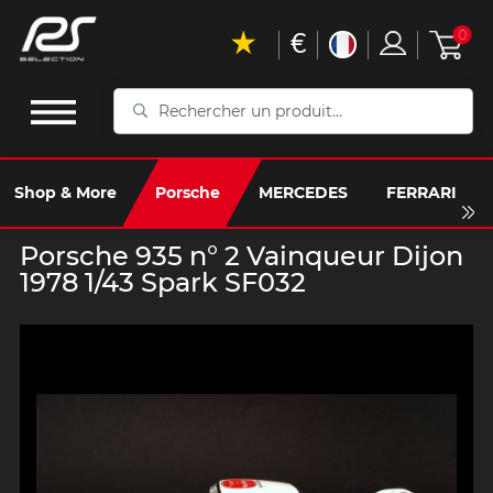
€
0
Rechercher
un
produit...
Shop & More
Porsche
MERCEDES
FERRARI
Porsche 935 n° 2 Vainqueur Dijon
1978 1/43 Spark SF032