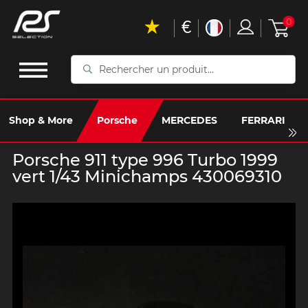
€
0
Rechercher
un
produit...
Shop & More
Porsche
MERCEDES
FERRARI
Porsche 911 type 996 Turbo 1999
vert 1/43 Minichamps 430069310