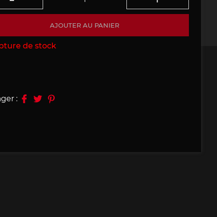
09, 910
Porsche 914, 916
AJOUTER AU PANIER
pture de stock
ger :
e 924
Porsche 928
e 956
Porsche 962