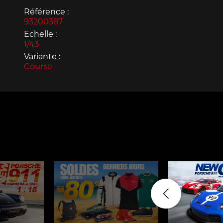
Référence :
93200387
Echelle :
1/43
Variante :
Course
Porsche 963
Porsch
Porsche Panamera
Porsch
Mi