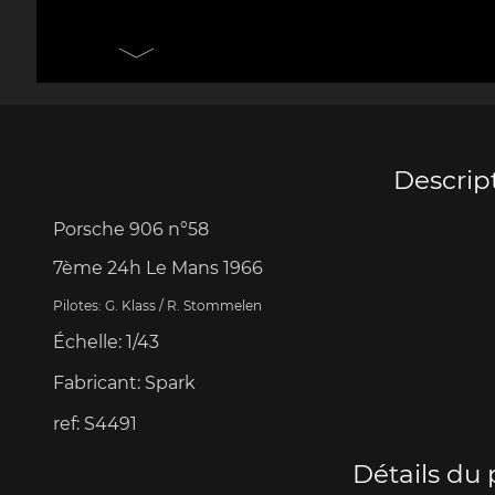
Porsche 906
Pors
Couteaux Design by
Autres 
F.A. Porsche
Po
Descrip
Porsche 906
n°58
Porsche 917
Pors
7ème 24h Le Mans 1966
Pilotes: G. Klass / R. Stommelen
Échelle
:
1/43
Fabricant:
Spark
ref:
S4491
Porsche 934
Pors
Détails du 