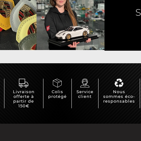
e Porsche
Tracteurs Porsche
iature
Livraison
Colis
Service
Nous
offerte à
protégé
client
sommes éco-
partir de
responsables
150€