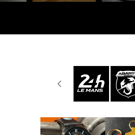
Porsche Vainqueurs
Pors
des 24h de Daytona
Porsche de rallye
Préparat