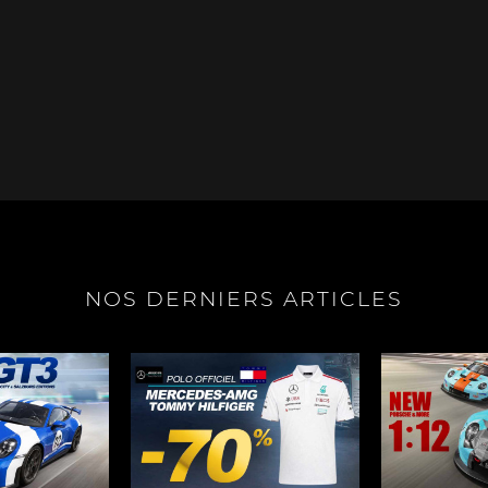
e Boxster
Porsche Cayman
Porsche 
NOS DERNIERS ARTICLES
e Taycan /
Porsche Le Mans
Porsche Va
ssion E
des 24h 