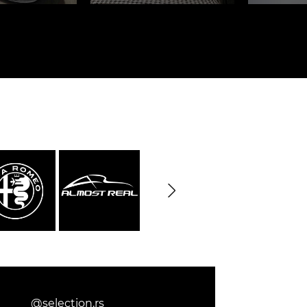
rburgring
Porsche Sebring
nsporteur
Décor diorama
che
@selection.rs