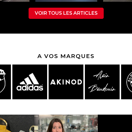
VOIR TOUS LES ARTICLES
che Spa
Porsche Targa Florio
Porsche Nü
A VOS MARQUES
eurs Porsche
Autres Porsche
Camions tra
Pors