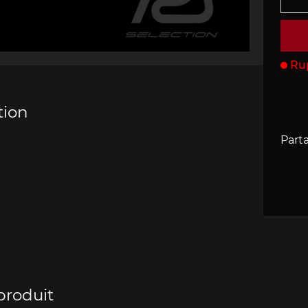
che 907
Porsche 908
Porsche 9
accessoires
rsche
Ru
tion
Parta
che 918
Porsche 919
Porsch
che 935
Porsche 936
Porsch
produit