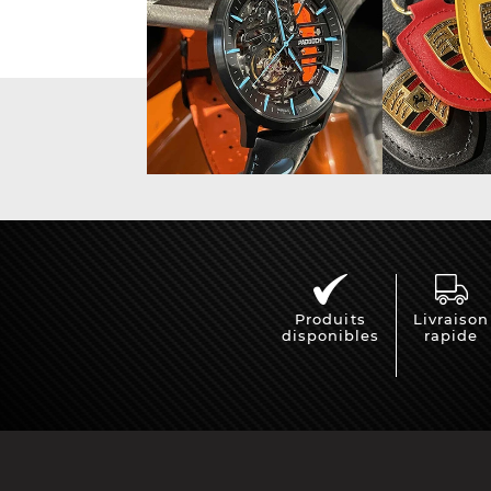
Vitrine pour
Casqu
miniatures
min
Produits
Livraison
disponibles
rapide