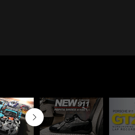
Cayenne
Porsche Macan
inqueurs
Porsche Daytona
du Mans