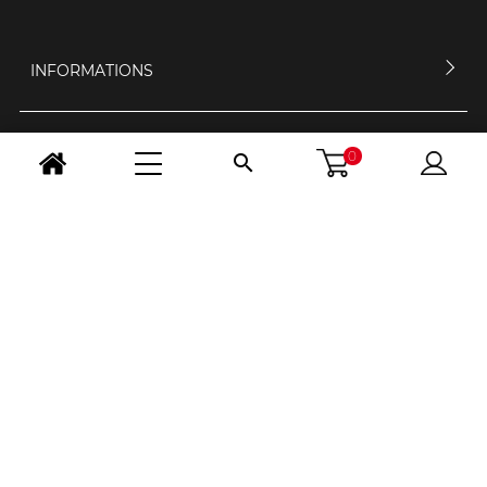
INFORMATIONS
MON COMPTE
0

CONTACTEZ-NOUS
HORAIRES D'OUVERTURE
NOUS SUIVRE
CHANGER PAYS