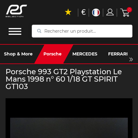
€
0
Rechercher
un
produit...
Shop & More
Porsche
MERCEDES
FERRARI
Porsche 993 GT2 Playstation Le
Mans 1998 n° 60 1/18 GT SPIRIT
GT103