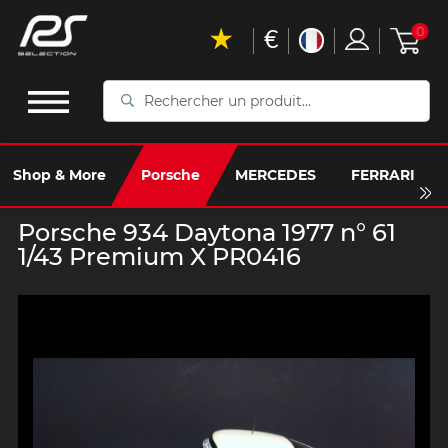
€
0
Rechercher
un
produit...
Shop & More
Porsche
MERCEDES
FERRARI
Porsche 934 Daytona 1977 n° 61
1/43 Premium X PR0416