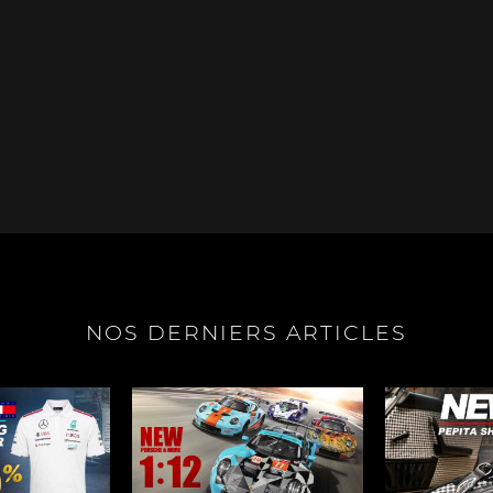
e Boxster
Porsche Cayman
Porsche 
NOS DERNIERS ARTICLES
e Taycan /
Porsche Le Mans
Porsche Va
ssion E
des 24h 