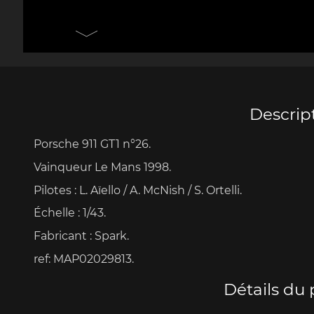
Porsche 906
Pors
Couteaux Design by
Autres 
F.A. Porsche
Po
Descrip
Porsche 911 GT1 n°26.
Porsche 917
Pors
Vainqueur Le Mans 1998.
Pilotes : L. Aïello / A. McNish / S. Ortelli.
Échelle
:
1/43.
Fabricant : Spark.
ref: MAP02029813.
Porsche 934
Pors
Détails du 