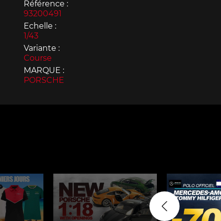
Référence :
93200491
Echelle :
1/43
Variante :
Course
Porsche 963
Porsch
MARQUE :
PORSCHE
Porsche Panamera
Porsch
Mi