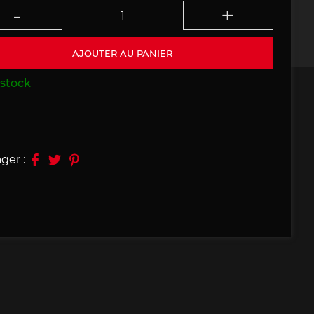
09, 910
Porsche 914, 916
AJOUTER AU PANIER
stock
e 924
Porsche 928
ger :
e 956
Porsche 962