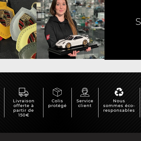
e Porsche
Tracteurs Porsche
iature
Livraison
Colis
Service
Nous
offerte à
protégé
client
sommes éco-
partir de
responsables
150€