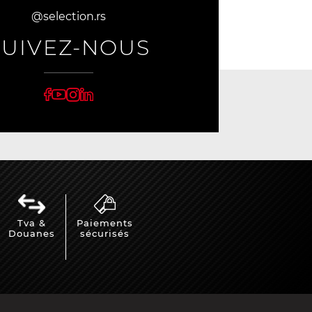
@selection.rs
SUIVEZ-NOUS
Tva &
Paiements
Douanes
sécurisés