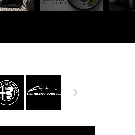
rburgring
Porsche Sebring
nsporteur
Décor diorama
che