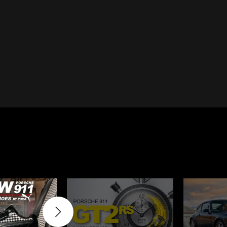
Cayenne
Porsche Macan
inqueurs
Porsche Daytona
du Mans