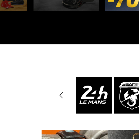
Porsche Vainqueurs
Pors
des 24h de Daytona
Porsche de rallye
Préparat