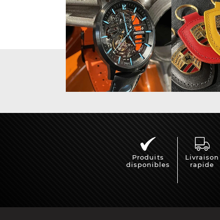
Vitrine pour
Casqu
miniatures
min
Produits
Livraison
disponibles
rapide