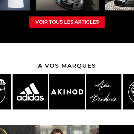
VOIR TOUS LES ARTICLES
che Spa
Porsche Targa Florio
Porsche Nü
A VOS MARQUES
eurs Porsche
Autres Porsche
Camions tra
Pors