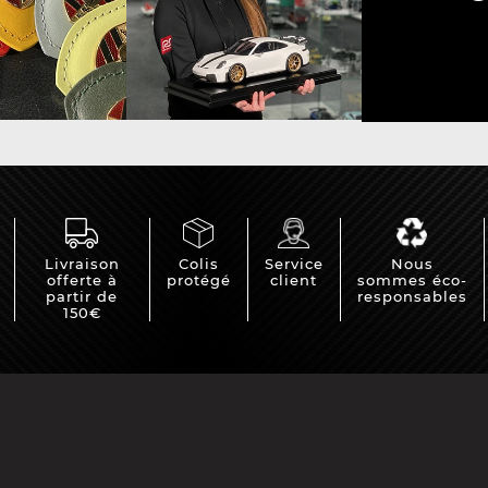
e Porsche
Tracteurs Porsche
iature
Livraison
Colis
Service
Nous
offerte à
protégé
client
sommes éco-
partir de
responsables
150€