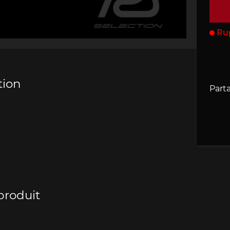
che 907
Porsche 908
Porsche 9
accessoires
Ru
rsche
tion
Parta
e
che 918
Porsche 919
Porsch
produit
che 935
Porsche 936
Porsch