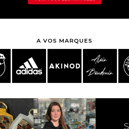
che Spa
Porsche Targa Florio
Porsche Nü
A VOS MARQUES
eurs Porsche
Autres Porsche
Camions tra
Pors