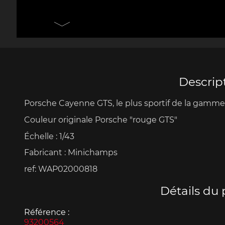
Porsche 906
Pors
Couteaux Design by
Autres 
F.A. Porsche
Po
Descrip
Porsche Cayenne GTS, l
e plus sportif de la gamm
Porsche 917
Pors
Couleur originale Porsche "rouge GTS"
Échelle
:
1/43
Fabricant : Minichamps
ref: WAP02000818
Détails du 
Porsche 934
Pors
Référence :
93200564