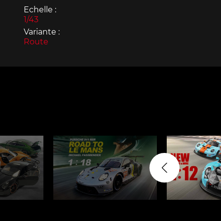
Echelle :
1/43
Variante :
Route
Porsche 963
Porsch
Porsche Panamera
Porsch
Mi