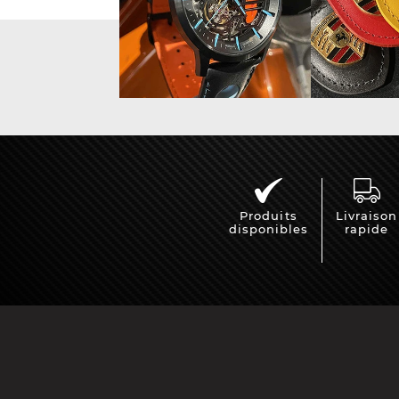
Vitrine pour
Casqu
miniatures
min
Produits
Livraison
disponibles
rapide