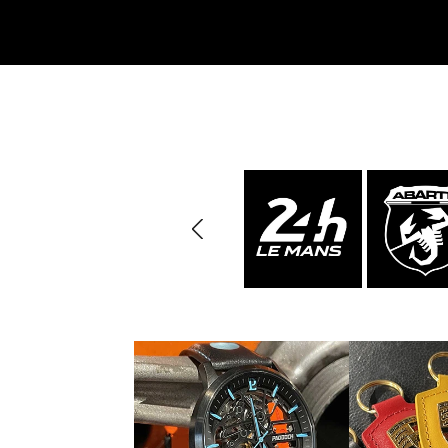
Porsche Vainqueurs
Pors
des 24h de Daytona
Porsche de rallye
Préparat