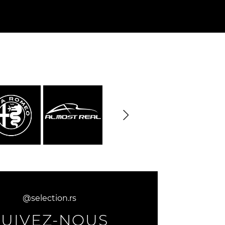
rburgring
Porsche Sebring
nsporteur
Décor diorama
che
@selection.rs
SUIVEZ-NOUS