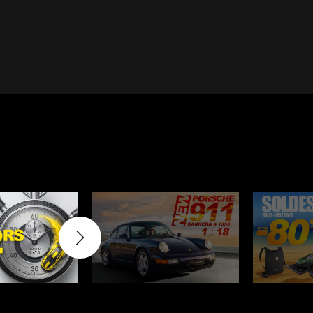
Cayenne
Porsche Macan
inqueurs
Porsche Daytona
du Mans