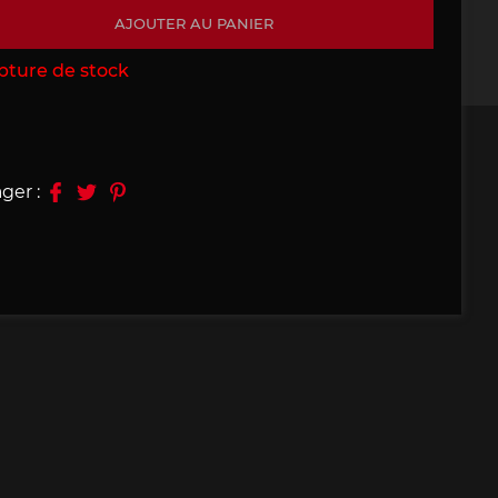
AJOUTER AU PANIER
09, 910
Porsche 914, 916
pture de stock
ger :
e 924
Porsche 928
e 956
Porsche 962