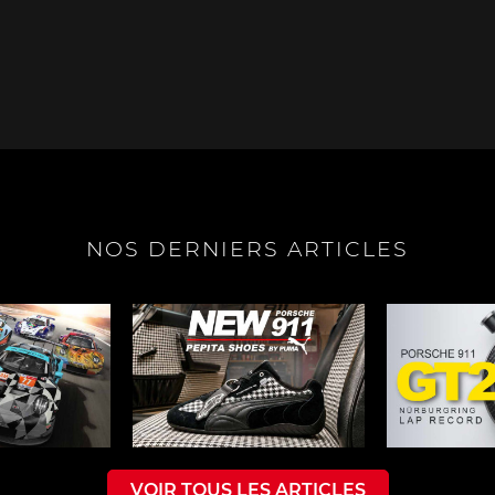
e Boxster
Porsche Cayman
Porsche 
NOS DERNIERS ARTICLES
e Taycan /
Porsche Le Mans
Porsche Va
ssion E
des 24h 
VOIR TOUS LES ARTICLES