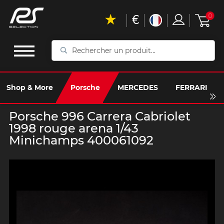
€
0
Rechercher
un
produit...
Shop & More
Porsche
MERCEDES
FERRARI
Porsche 996 Carrera Cabriolet
1998 rouge arena 1/43
Minichamps 400061092