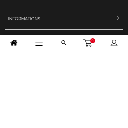
INFORMATIONS
MON COMPTE
0

CONTACTEZ-NOUS
HORAIRES D'OUVERTURE
NOUS SUIVRE
CHANGER PAYS