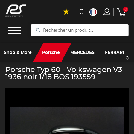
€
0
Rechercher
un
produit...
Shop & More
Porsche
MERCEDES
FERRARI
Porsche Typ 60 - Volkswagen V3
1936 noir 1/18 BOS 193559